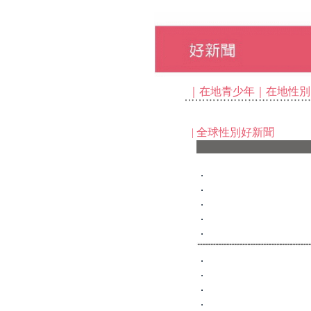
｜
在地青少年
｜
在地性別
|
全球性別好新聞
．
．
．
．
．
．
．
．
．